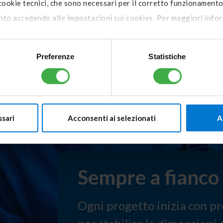
 cookie tecnici, che sono necessari per il corretto funzionamento
o accedendo alle impostazioni sui cookies. Per maggiori informa
Preferenze
Statistiche
ssari
Acconsenti ai selezionati
A
Sempre a fianco d
Ogni progetto inizia con pr