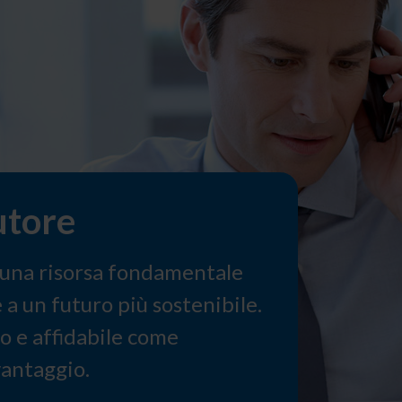
utore
 una risorsa fondamentale
 a un futuro più sostenibile.
o e affidabile come
antaggio.