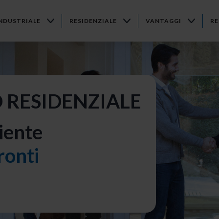
NDUSTRIALE
RESIDENZIALE
VANTAGGI
RE
 RESIDENZIALE
iente
ronti