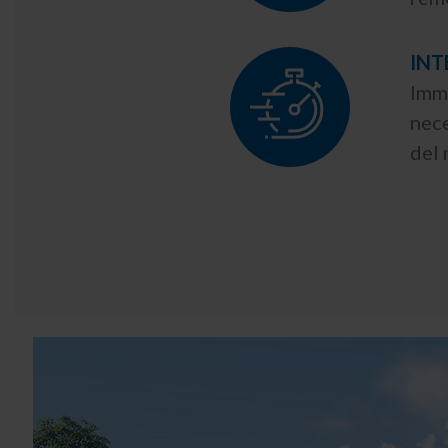
INT
Imme
nece
del 