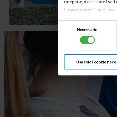
categorie, o accettare i soli
tue preferenze in ogni moment
alto a destra.
Selezione
Necessario
del
consenso
Usa solo i cookie nece