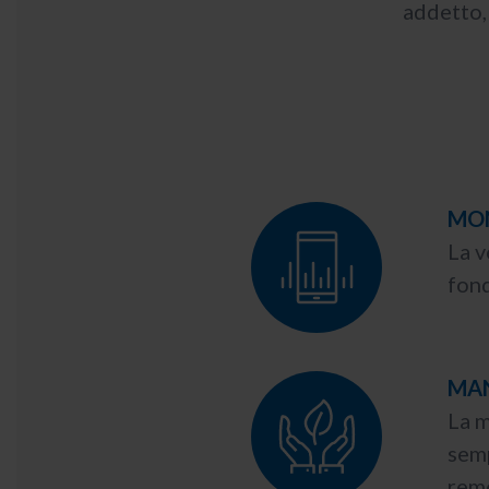
addetto,
MO
La v
fond
MAN
La m
semp
remo