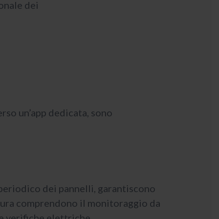
onale dei
verso un’app dedicata, sono
periodico dei pannelli, garantiscono
misura comprendono il monitoraggio da
 verifiche elettriche.