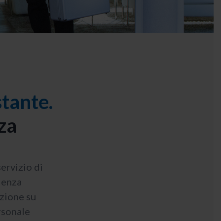
tante.
nza
servizio di
cienza
zione su
rsonale