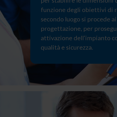
per stabilire le dimensioni 
funzione degli obiettivi di r
secondo luogo si procede ai 
progettazione, per proseguir
attivazione dell’impianto co
qualità e sicurezza.