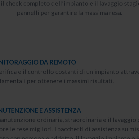
 il check completo dell’impianto e il lavaggio stagi
pannelli per garantire la massima resa.
NITORAGGIO DA REMOTO
erifica e il controllo costanti di un impianto attra
amentali per ottenere i massimi risultati.
UTENZIONE E ASSISTENZA
anutenzione ordinaria, straordinaria e il lavaggio 
re le rese migliori. I pacchetti di assistenza su 
to con personale addetto, il lavaggio impianto e le