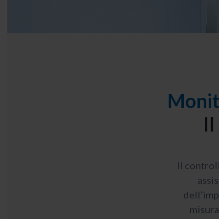
Monit
Il
Il control
assis
dell’im
misura