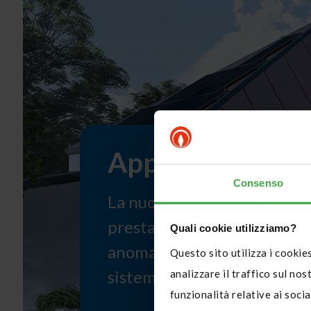
App di monitora
Consenso
La nuova app offre un contr
prestazioni e rileva immed
Quali cookie utilizziamo?
anomalie del bilancio energe
Questo sito utilizza i cookies
sistema.
analizzare il traffico sul nos
funzionalità relative ai soci