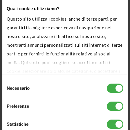
Quali cookie utilizziamo?
Questo sito utilizza i cookies, anche di terze parti, per
Località *
garantirti la migliore esperienza di navigazione nel
nostro sito, analizzare il traffico sul nostro sito,
mostrarti annunci personalizzati sui siti internet di terze
parti e per fornirti le funzionalità relative ai social
Provincia *
media. Qui sotto puoi scegliere se accettare tutti i
cookie, selezionare solo alcune categorie, o accettare i
soli cookie tecnici, che sono necessari per il corretto
Selezione
Necessario
funzionamento del sito. Puoi modificare le tue
del
consenso
preferenze in ogni momento accedendo alle impostazioni
Verifica che il pin sia collocato
sui cookies. Per maggiori informazioni, utilizza il tasto in
Preferenze
correttamente sul tetto della tua azienda.
alto a destra.
Se necessario, correggi la posizione del
Statistiche
pin manualmente.