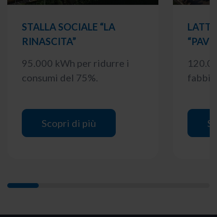
STALLA SOCIALE “LA
LATTE
RINASCITA”
“PAVE
95.000 kWh per ridurre i
120.00
consumi del 75%.
fabbis
Scopri di più
Sc