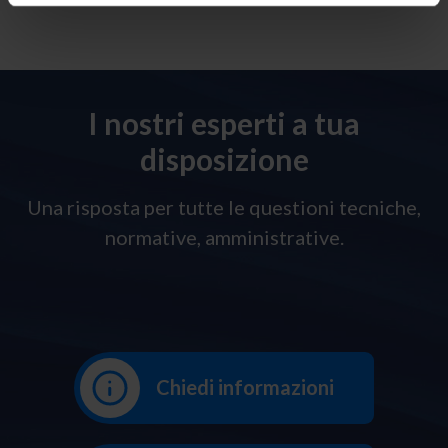
I nostri esperti a tua
disposizione
Una risposta per tutte le questioni tecniche,
normative, amministrative.
Chiedi informazioni