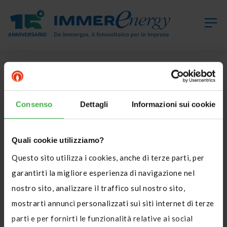
Consenso
Dettagli
Informazioni sui cookie
Contattaci per saperne di più
Quali cookie utilizziamo?
sui nostri prodotti e sui nostri
Questo sito utilizza i cookies, anche di terze parti, per
servizi.
garantirti la migliore esperienza di navigazione nel
nostro sito, analizzare il traffico sul nostro sito,
Compila il form sottostante e saremo lieti di fornirti
mostrarti annunci personalizzati sui siti internet di terze
tutte le informazioni richieste.
parti e per fornirti le funzionalità relative ai social